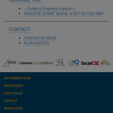
« Études & Enquêtes d’opinion »
ENQUETE CLIMAT SOCIAL & QVT DU CSE GMP
CONTACT
CONTACTEZ NOUS
PLAN D'ACCÈS
QUI SOMMES NOUS
PARTENAIRES
LIENS UTILES
CONTACT
NEWSLETTER