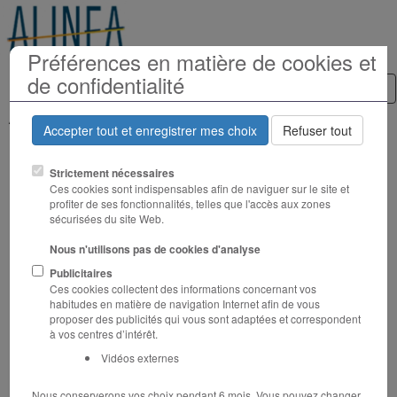
Préférences en matière de cookies et
de confidentialité
Tog
nav
Accompagne vos CSE et CSSCT, depuis plus de 25 ans
Accepter tout et enregistrer mes choix
Refuser tout
ACCUEIL
Strictement nécessaires
Ces cookies sont indispensables afin de naviguer sur le site et
ÉDITO
profiter de ses fonctionnalités, telles que l'accès aux zones
QUI SOMMES - NOUS ?
sécurisées du site Web.
RENCONTRONS-NOUS !
ASSISTANCE AU QUOTIDIEN
Nous n'utilisons pas de cookies d'analyse
LES FORMATIONS CSE & SSCT 2026
Publicitaires
L'ESSENTIEL DU CSE Inter CSE en présentiel
Ces cookies collectent des informations concernant vos
STAGES INTER
habitudes en matière de navigation Internet afin de vous
proposer des publicités qui vous sont adaptées et correspondent
ÉTUDES & SONDAGES
à vos centres d’intérêt.
NOS CONFÉRENCES
NOS COMMUNICATIONS
Vidéos externes
Nous conserverons vos choix pendant 6 mois. Vous pouvez changer