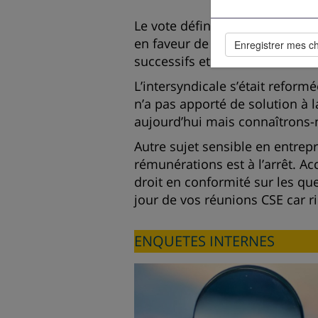
Le vote définitif de l’Assembl
en faveur de l’emploi des sen
Enregistrer mes c
successifs et de l’assurance ch
L’intersyndicale s’était refo
n’a pas apporté de solution à l
aujourd’hui mais connaîtrons
Autre sujet sensible en entrep
rémunérations est à l’arrêt. A
droit en conformité sur les qu
jour de vos réunions CSE car ri
ENQUETES INTERNES