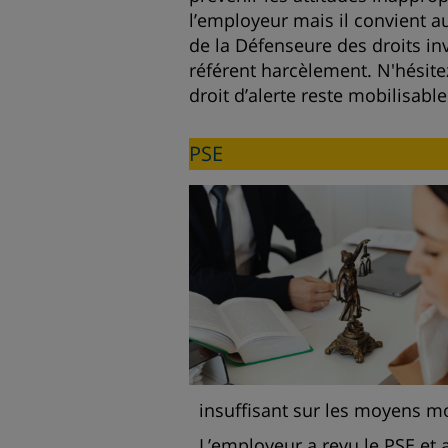
l’employeur mais il convient a
de la Défenseure des droits inv
référent harcèlement. N'hésitez
droit d’alerte reste mobilisabl
PSE
insuffisant sur les moyens mo
L’employeur a revu le PSE et