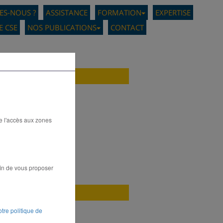
ES-NOUS ?
ASSISTANCE
FORMATION
EXPERTISE
 CSE
NOS PUBLICATIONS
CONTACT
ue l'accès aux zones
fin de vous proposer
otre politique de
retraites, …