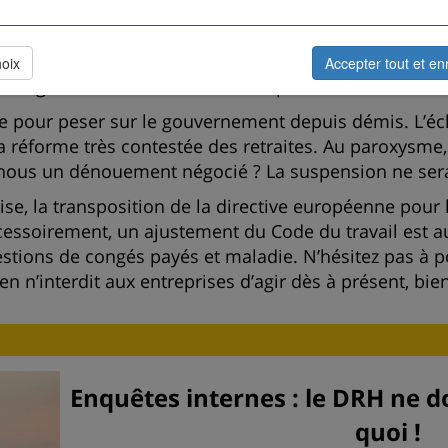
ée nationale manquait pour transposer les accords co
iors, de la suppression de la règle absurde du plafo
hoix
Accepter tout et en
ômage. C’est enfin chose faite depuis ce 15 octobre : 
rmée pour peser sur le gouvernement depuis démis. L
a réforme très contestée des retraites. Au paroxysme,
-nous un dénouement négocié ? La suspension ne sera
rise, la transposition de la directive européenne pour
ccessoirement, un ajustement du Code du travail est a
estions de congés payés et maladie. N’hésitez pas à po
en n’interdit aux entreprises d’agir dès à présent, bien
Enquêtes internes : le DRH ne do
quoi !