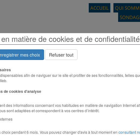
ACCUEIL
QUI SOMM
SONDAGE
en matière de cookies et de confidentialité
enregistrer mes choix
Refuser tout
saires
ispensables afin de naviguer sur le site et profiter de ses fonctionnalités, telles q
 Web.
as de cookies d'analyse
ent des informations concernant vos habitudes en matière de navigation Internet a
vous sont adaptées et correspondent à vos centres d’intérêt.
xternes
 choix pendant 6 mois. Vous pouvez changer d'avis à tout moment en
consultant n
des mandats, loi seniors, réforme des 