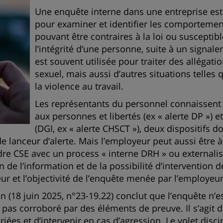
Une enquête interne dans une entreprise es
pour examiner et identifier les comportemen
pouvant être contraires à la loi ou susceptibl
l’intégrité d’une personne, suite à un signale
est souvent utilisée pour traiter des alléga
sexuel, mais aussi d’autres situations telles q
la violence au travail.
Les représentants du personnel connaissent le
aux personnes et libertés (ex « alerte DP ») 
(DGI, ex « alerte CHSCT »), deux dispositifs don
e lanceur d’alerte. Mais l’employeur peut aussi être à 
re CSE avec un process « interne DRH » ou externalis
n de l’information et de la possibilité d’intervention 
r et l’objectivité de l’enquête menée par l’employeur
on (18 juin 2025, n°23-19.22) conclut que l’enquête n’
t pas corroboré par des éléments de preuve. Il s’agit d
iées et d’intervenir en cas d’agression. Le volet disci