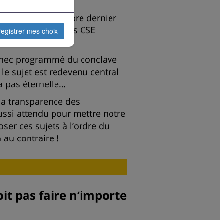
nclus le 14 novembre dernier
nnement à 3 mandats CSE
registrer mes choix
un an d’attente !
’échec programmé du conclave
 le sujet est redevenu central
 pas éternelle…
 la transparence des
ussi attendu pour mettre notre
ser ces sujets à l’ordre du
 au contraire !
it pas faire n’importe