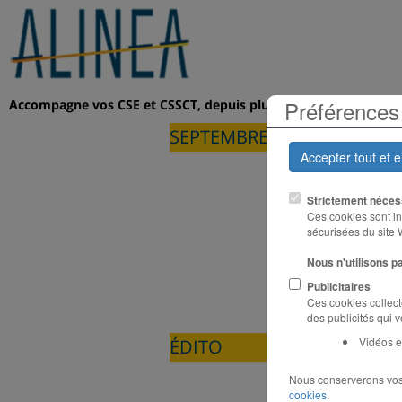
Préférences 
Accompagne vos CSE et CSSCT, depuis plus de 25 ans
SEPTEMBRE-OCTOBRE 2025
Accepter tout et 
Strictement néces
Ces cookies sont ind
sécurisées du site
Nous n'utilisons p
Publicitaires
Ces cookies collect
des publicités qui 
Vidéos e
ÉDITO
Nous conserverons vos
Limitation 
cookies
.