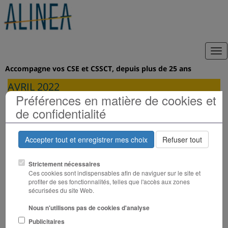
Tog
nav
Accompagne vos CSE et CSSCT, depuis plus de 25 ans
AVRIL 2022
Préférences en matière de cookies et
de confidentialité
Accepter tout et enregistrer mes choix
Refuser tout
Strictement nécessaires
Droit des salariés : à quoi
Ces cookies sont indispensables afin de naviguer sur le site et
profiter de ses fonctionnalités, telles que l'accès aux zones
s’attendre pour ce quinquennat ?
sécurisées du site Web.
Le refus de débattre n’aura pas permis de
Nous n'utilisons pas de cookies d'analyse
détailler les intentions du Président réélu. Je
Publicitaires