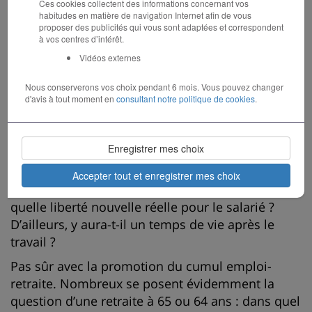
Ces cookies collectent des informations concernant vos
pourrais oser dire « redoublant » si on considère
habitudes en matière de navigation Internet afin de vous
qu’il devait mieux faire que le CSE, les APC ou la
proposer des publicités qui vous sont adaptées et correspondent
à vos centres d’intérêt.
réforme de l’assurance-chômage. Le public en
Vidéos externes
sait finalement assez peu pour les cinq ans à
venir en dehors d’un catalogue qui laisse
Nous conserverons vos choix pendant 6 mois. Vous pouvez changer
entrevoir « en même temps » une promesse de
d'avis à tout moment en
consultant notre politique de cookies
.
mieux et le pire.
Ainsi du CET (compte épargne temps)
Enregistrer mes choix
monétisable, portable, universel qui promet à
chacun de gérer son temps tout au long de sa vie
Accepter tout et enregistrer mes choix
au travail mais quoi de différent de l’existant et
quelle liberté nouvelle réelle pour le salarié ?
D’ailleurs, y aura-t-il un temps de vie après le
travail ?
Pas sûr avec la promotion du cumul emploi-
retraite. Nombreux se posent évidemment la
question d’une retraite à 65 ou 64 ans : dans quel